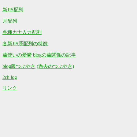
新JIS配列
月配列
各種カナ入力配列
各新JIS系配列の特徴
繭使いの憂鬱
blogの繭関係の記事
blog版つぶやき
(過去のつぶやき)
2ch log
リンク